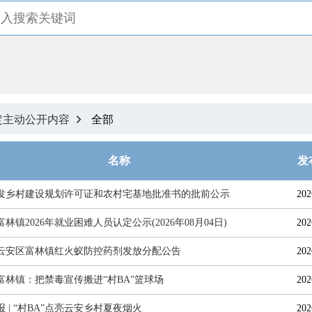
定主动公开内容
全部

名称
发
发乡村建设规划许可证和农村宅基地批准书的批前公示
202
林镇2026年就业困难人员认定公示(2026年08月04日)
202
云安区富林镇红火蚁防控药剂发放分配公告
202
富林镇：把禁毒宣传搬进“村BA”篮球场
202
 | “村BA”点亮云安乡村夏夜烟火
202