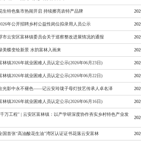
花生特色集市热闹开启 持续擦亮农特产品牌
202
2026年公开招聘乡村公益性岗位拟录用人员公示
202
浮市云安区富林镇委员会关于巡察整改进展情况的通报
202
绿美蝶变绘新景 水韵富林入画来
202
林镇2026年就业困难人员认定公示(2026年06月23日)
202
林镇2026年就业困难人员认定公示(2026年06月22日)
202
在光影中永不褪色——记云安玲珑子母灯技艺传承人卓名泽
202
林镇2026年就业困难人员认定公示(2026年06月16日)
202
百千万工程” | 云安区富林镇：以产学研深度协作夯实乡村特色产业发
202
全国首张“高油酸花生油”湾区认证证书花落云安富林
202