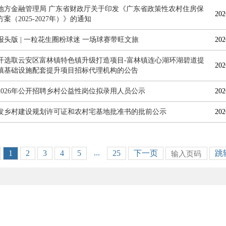
地方金融管理局 广东省财政厅关于印发《广东省政策性农村住房保
202
案（2025-2027年）》的通知
报头版 | 一粒花生圈粉球迷 一场球赛带旺文旅
202
开选取云安区富林镇特色镇升级打造项目-富林镇连心湖环湖碧道提
202
镇基础设施配套提升项目招标代理机构的公告
2026年公开招聘乡村公益性岗位拟录用人员公示
202
发乡村建设规划许可证和农村宅基地批准书的批前公示
202
...
1
2
3
4
5
25
下一页
跳