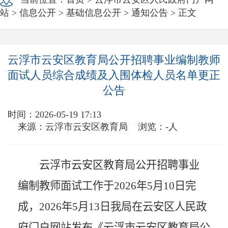
站
>
信息公开
>
基础信息公开
>
通知公告
> 正文
云浮市云安区教育局公开招聘事业编制教师
面试人员综合成绩及入围体检人员名单更正
公告
时间：2026-05-19 17:13
来源：云浮市云安区教育局
浏览：
-
人
云浮市云安区教育局公开招聘事业
编制教师面试工作于
2026
年
5
月
10
日
完
成
，
2026
年
5
月
13
日
我局
在云安区人民政
府门户网站发布
《
云浮市云安区教育局公