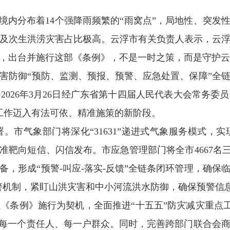
内分布着14个强降雨频繁的“雨窝点”，局地性、突发性
雨及次生洪涝灾害占比极高。云浮市有关负责人表示，云
，出台并施行这部《条例》，不是一时之策，而是守护云
防御“预防、监测、预报、预警、应急处置、保障”全链
026年3月26日经广东省第十四届人民代表大会常务
灾工作迈入有法可依、精准施策的新阶段。
气象部门将深化“31631”递进式气象服务模式，
靶向短信、闪信发布。市应急管理部门将全市4667名
，形成“预警-叫应-落实-反馈”全链条闭环管理，确
利预警机制，紧盯山洪灾害和中小河流洪水防御，确保预警信
例》施行为契机，全面推进“十五五”防灾减灾重点工程
达每一个责任人、每一户群众。同时，完善跨部门联合会