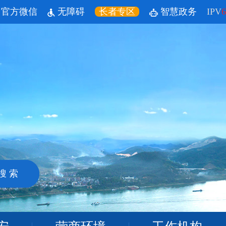
官方微信
无障碍
长者专区
智慧政务
IPV
6
搜 索