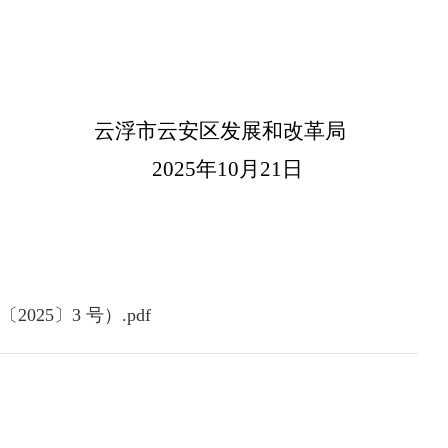
云浮市云安区发展和改革局
2025
年
10
月
21
日
5〕3 号）.pdf