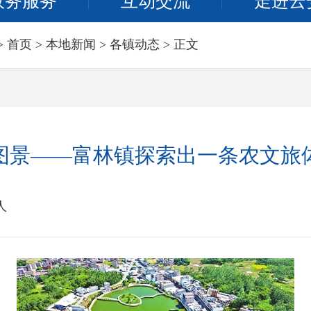
政务服务
互动交流
走进云
>
首页
>
本地新闻
>
各镇动态
> 正文
图景——富林镇探索出一条农文旅
人