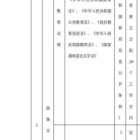
《中华人民共和国教育
和
变
教
法》、《中华人民共和国
国
更
育
义务教育法》、《民办教
政
之
法
育促进法》、《中华人民
府
日
律
共和国教师法》、《国家
信
起
通用语言文字法》
息
20
公
个
开
工
条
作
例
日
政
》
内
策
1
文
《
信