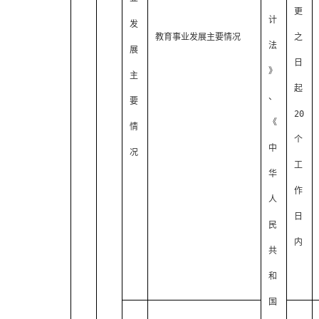
更
计
发
教育事业发展主要情况
之
法
展
日
》
主
起
、
要
20
《
情
个
中
况
工
华
作
人
日
民
内
共
和
国