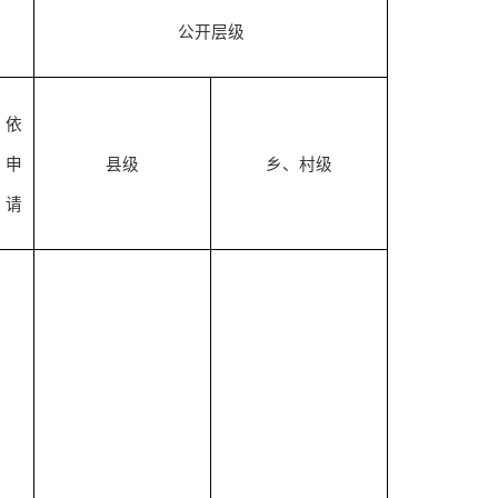
公开层级
依
申
县级
乡、村级
请