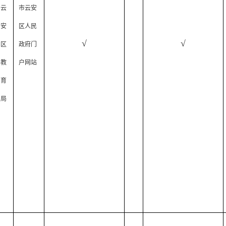
云
市云安
安
区人民
√
√
区
政府门
教
户网站
育
局