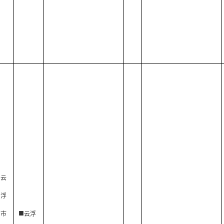
云
浮
■
市
云浮