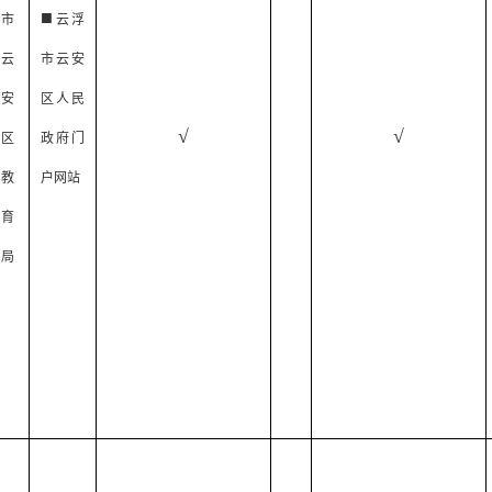
■
市
云浮
云
市云安
安
区人民
√
√
区
政府门
教
户网站
育
局