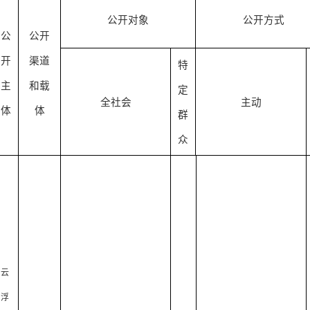
公开对象
公开方式
公
公开
开
渠道
特
主
和载
定
全社会
主动
体
体
群
众
云
浮