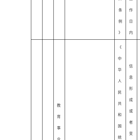
条
作
例
日
》
内
《
中
信
华
息
人
形
民
成
共
教
或
和
育
者
国
事
变
统
业