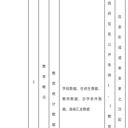
政
府
信
信
息
息
形
公
成
开
或
条
教
者
教
例
育
变
2
育
》
概
学校数据、在校生数据、
更
统
、
况
教师数据、办学条件数
之
计
《
据、县级汇总数据
日
数
教
起
据
育