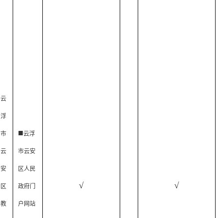
云
浮
■
市
云浮
云
市云安
安
区人民
√
√
区
政府门
教
户网站