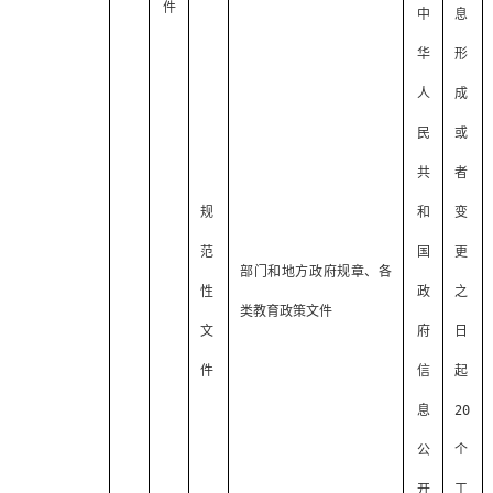
件
中
息
华
形
人
成
民
或
共
者
规
和
变
范
国
更
部门和地方政府规章、各
性
政
之
类教育政策文件
文
府
日
件
信
起
息
20
公
个
开
工