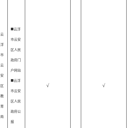
■
云浮
云
市云安
浮
区人民
市
政府门
云
户网站
安
■
云浮
√
√
区
市云安
教
区人民
育
政府公
局
报