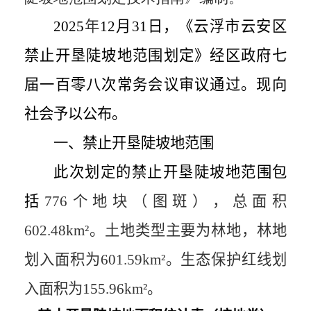
2025
年
12
月
31
日，
《云浮市云安区
禁止开垦陡坡地范围划定
》经
区政府七
届一百零八次常务会议审议通过。现向
社
会予以公布。
一、禁止开垦陡坡地范围
此次划定的禁止开垦陡坡地范围包
括
776
个地块（图斑），总面积
602.48km²
。土地类型主要为林地，林地
划入面积为
601.59km²
。生态保护红线划
入面积为
155.96km²
。