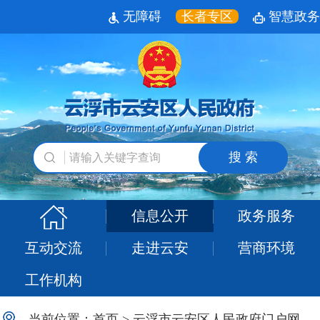
无障碍
长者专区
智慧政务
搜 索
信息公开
政务服务
互动交流
走进云安
营商环境
工作机构
当前位置：
首页
>
云浮市云安区人民政府门户网