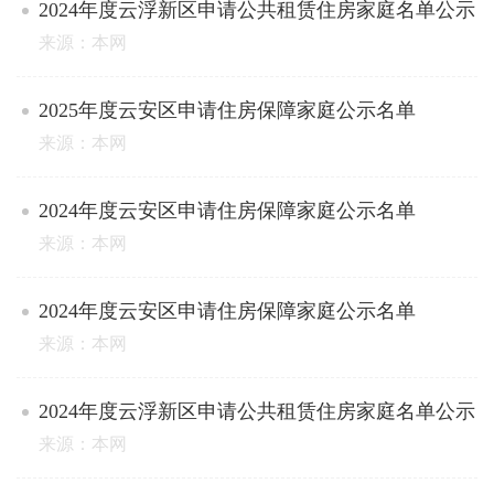
2024年度云浮新区申请公共租赁住房家庭名单公示
来源：本网
2025年度云安区申请住房保障家庭公示名单
来源：本网
2024年度云安区申请住房保障家庭公示名单
来源：本网
2024年度云安区申请住房保障家庭公示名单
来源：本网
2024年度云浮新区申请公共租赁住房家庭名单公示
来源：本网