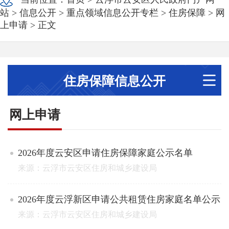
站
>
信息公开
>
重点领域信息公开专栏
>
住房保障
>
网
上申请
> 正文
住房保障信息公开
网上申请
2026年度云安区申请住房保障家庭公示名单
来源：云浮市云安区住房和城乡建设局
2026年度云浮新区申请公共租赁住房家庭名单公示
来源：云浮市云安区住房和城乡建设局