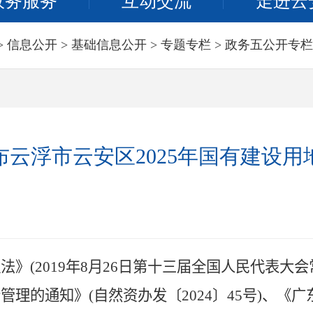
政务服务
互动交流
走进云
>
信息公开
>
基础信息公开
>
专题专栏
>
政务五公开专栏
云浮市云安区2025年国有建设
理法》
(2019
年
8
月
26
日第十三届全国人民代表大会
价管理的通知》
(
自然资办发〔
2024
〕
45
号
)
、《广