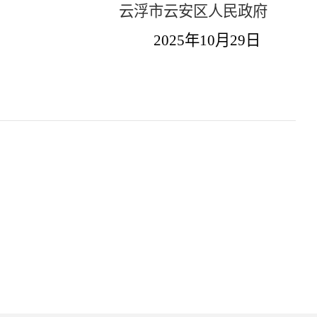
云浮市
云安区
人民政府
202
5
年
10
月
29
日