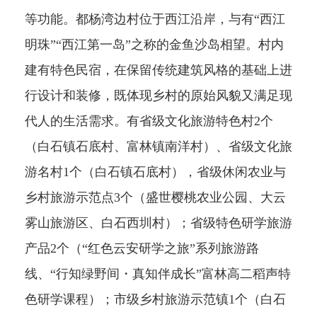
等功能。都杨湾边村位于西江沿岸，与有“西江
明珠”“西江第一岛”之称的金鱼沙岛相望。村内
建有特色民宿，在保留传统建筑风格的基础上进
行设计和装修，既体现乡村的原始风貌又满足现
代人的生活需求。有省级文化旅游特色村2个
（白石镇石底村、富林镇南洋村）、省级文化旅
游名村1个（白石镇石底村），省级休闲农业与
乡村旅游示范点3个（盛世樱桃农业公园、大云
雾山旅游区、白石西圳村）；省级特色研学旅游
产品2个（“红色云安研学之旅”系列旅游路
线、“行知绿野间・真知伴成长”富林高二稻声特
色研学课程）；市级乡村旅游示范镇1个（白石