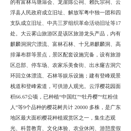
的有富林马塘庙会、龙崖陈公祠、赖氏宗祠、云
浮县人民政府成立旧址、解放军粤中独一团和四
支队成立旧址、中共三罗组织革命活动旧址等17
处。大云雾山旅游区是该区旅游龙头产品，内有
麒麟洞洞穴漂流、富林石林、十兄弟麒麟洞、高
排瀑布群等景点，景区配套设施完备，设有旅游
区总部、停车场、农家乐美食街、出水窿古洞穴
环回立体漂流、石林等娱乐设施；建有登峰观景
栈道和登峰索道，可供游人观光。云浮樱花园面
积66.67公顷，已种植“中国红”“牡丹樱”“红粉佳
人”等9个品种的樱花树共计 20000 多株，是广东
地区最大面积樱花种植观赏区之一，集生态观
光、科普教育、文化体验、农业休闲、游憩度假