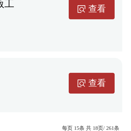
版工
查看
查看
每页
15
条 共
18
页/
261
条