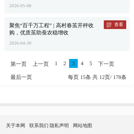
2026-05-08
查看
聚焦“百千万工程” | 高村春茧开秤收
购，优质茧助蚕农稳增收
2026-04-30
1
2
3
4
5
第一页
上一页
下一页
最后一页
每页
15
条 共
12
页/
178
条
关于本网
联系我们
隐私声明
网站地图