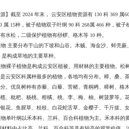
】截至 2024 年末， 云安区植物资源有 130 科 369 属6
 10 属 15种，被子植物双子叶纲 90 科 268属 466 种，
有水松，二级保护植物有桫椤、格木等 10 种。
物 主要分布于山的下坡和山谷。木贼、海金沙、蚌壳蕨
 是构成草地的主要草种。
物裸子植物是构成云安区植被、用材林的主要植物。松树
纲是云安区科属种最多的植物，各地均有分布。樟、桑、
成分。优良树种有赤藜、白藜、苦楮、青桐栲、樟树、格
橄榄、枇杷、杨桃、柑橘、桃、李、梅、柚、树菠萝等。
金银花、鱼腥草、桂枝、白花蛇舌草、金樱子、千斤拔、
物单叶纲以禾本科、兰科、百合科植物为主。禾本科的黄
在用材料中占比高。兰科、百合科等具有较高的观赏价值。