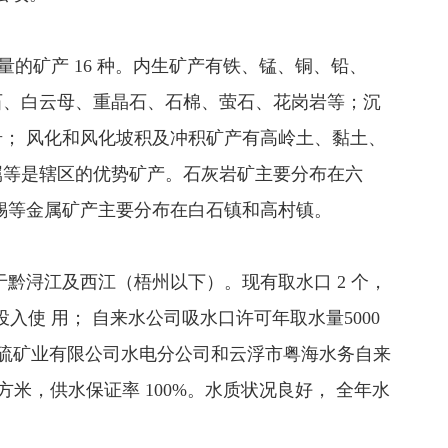
明储量的矿产 16 种。内生矿产有铁、锰、铜、铅、
石、白云母、重晶石、石棉、萤石、花岗岩等；沉
； 风化和风化坡积及冲积矿产有高岭土、黏土、
属等是辖区的优势矿产。石灰岩矿主要分布在六
锡等金属矿产主要分布在白石镇和高村镇。
黔浔江及西江（梧州以下）。现有取水口 2 个，
成投入使 用； 自来水公司吸水口许可年取水量5000
业云硫矿业有限公司水电分公司和云浮市粤海水务自来
亿立方米，供水保证率 100%。水质状况良好， 全年水