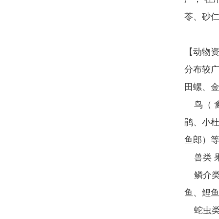
苓、砂
【动物资
分布较
田螺、
鸟（ 禽
鹃、小
鱼郎）
兽类 
鳞介类
鱼、鲤
蛇虫类