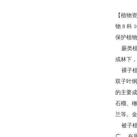
【植物资源
物 8 科
保护植物
蕨类植
或林下，
裸子植
双子叶
的主要
石榴、
兰等。
被子植
广， 