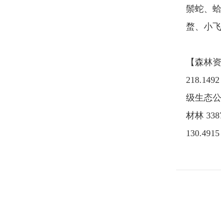
鬃蛇、
蝥、小
【森林资源
218.1
级生态公益
材林 33
130.4