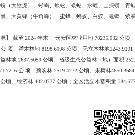
蛤蚧（大壁虎）、蜥蝎、蜈蚣、蝼蛄、水蛭、山蚂蟥、青
飞鼠、大黄蜂（牛角蜂）、蜜蜂、蚂蚁、白蚁、螳螂、紫
】 截至 2024 年末， 云安区林业用地 70235.032 公顷，
492 公 顷、灌木林地 8198.6008 公顷、无立木林地1243.9
林地 2637.5059 公顷、省级生态公益林（地）面积 25230
871.7216 公 顷、薪炭林 2519.4272 公顷、果树林4850.
915 公顷、经济林 402.0777 公顷；全区活立木蓄积量 384.