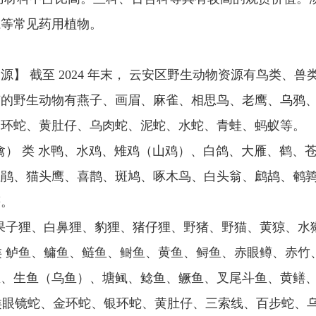
仁等常见药用植物。
源】 截至 2024 年末， 云安区野生动物资源有鸟类、兽
广的野生动物有燕子、画眉、麻雀、相思鸟、老鹰、乌鸦
金环蛇、黄肚仔、乌肉蛇、泥蛇、水蛇、青蛙、蚂蚁等。
） 类 水鸭、水鸡、雉鸡（山鸡）、白鸽、大雁、鹤、
杜鹃、猫头鹰、喜鹊、斑鸠、啄木鸟、白头翁、鹧鸪、鹌
等。
果子狸、白鼻狸、豹狸、猪仔狸、野猪、野猫、黄猄、水
 鲈鱼、鳙鱼、鲢鱼、鲥鱼、黄鱼、鲟鱼、赤眼鳟、赤竹
鱼、生鱼（乌鱼）、塘鲺、鲶鱼、鳜鱼、叉尾斗鱼、黄鳝
眼镜蛇、金环蛇、银环蛇、黄肚仔、三索线、百步蛇、乌