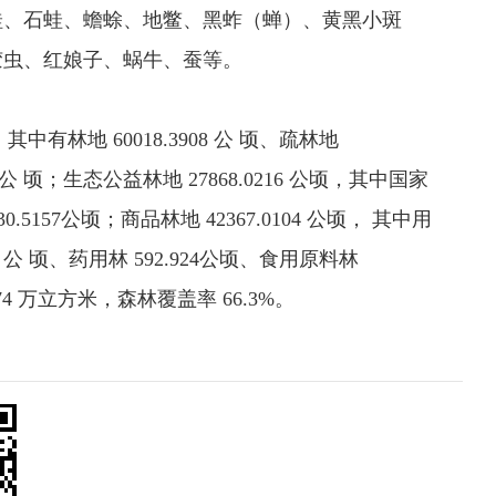
蛙、石蛙、蟾蜍、地鳖、黑蚱（蝉）、黄黑小斑
胶虫、红娘子、蜗牛、蚕等。
 其中有林地 60018.3908 公 顷、疏林地
101 公 顷；生态公益林地 27868.0216 公顷，其中国家
.5157公顷；商品林地 42367.0104 公顷， 其中用
3684 公 顷、药用林 592.924公顷、食用原料林
6774 万立方米，森林覆盖率 66.3%。