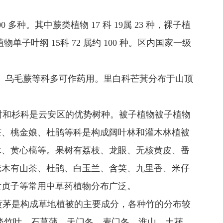
00 多种。其中蕨类植物 17 科 19属 23 种，裸子植
被子植物单子叶纲 15科 72 属约 100 种。区内国家一级
、乌毛蕨等科多可作药用。里白科芒萁分布于山顶
和杉科是云安区的优势树种。被子植物被子植物
茶、桃金娘、杜鹃等科是构成阔叶林和灌木林植被
木、黄心槁等。果树有荔枝、龙眼、无核黄皮、番
花木有山茶、杜鹃、白玉兰、含笑、九里香、米仔
女贞子等常用中草药植物分布广泛。
茅是构成草地植被的主要成分，各种竹的分布较
淡竹叶、石菖蒲、天门冬、麦门冬、淮山、土茯