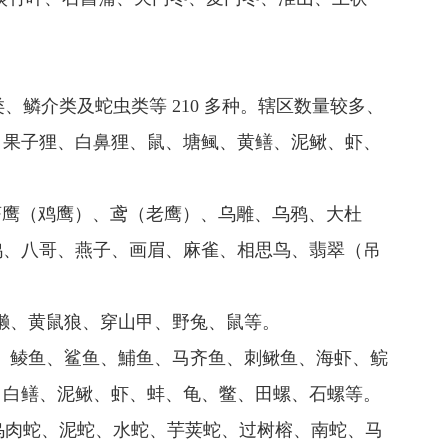
类、鳞介类及蛇虫类等 210 多种。辖区数量较多、
、果子狸、白鼻狸、鼠、塘鲺、黄鳝、泥鳅、虾、
苍鹰（鸡鹰）、鸢（老鹰）、乌雕、乌鸦、大杜
鹑、八哥、燕子、画眉、麻雀、相思鸟、翡翠（吊
獭、黄鼠狼、穿山甲、野兔、鼠等。
、鲮鱼、鲨鱼、鯆鱼、马齐鱼、刺鳅鱼、海虾、鲩
、白鳝、泥鳅、虾、蚌、龟、鳖、田螺、石螺等。
肉蛇、泥蛇、水蛇、芋荚蛇、过树榕、南蛇、马